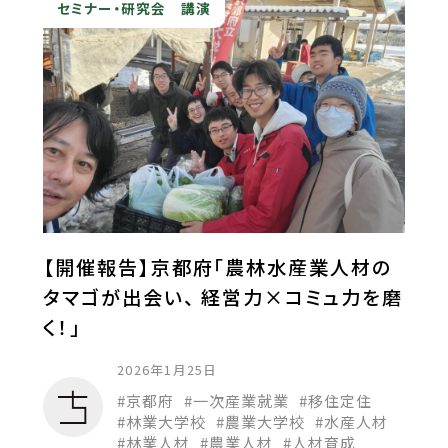
セミナー・研究会
講演
【開催報告】京都府「農林水産業人材の
タマゴが出会い、 経営力×コミュ力を磨
く！」
2026年1月25日
京都府
一次産業就業
移住定住
林業大学校
農業大学校
水産人材
林業人材
農業人材
人材育成