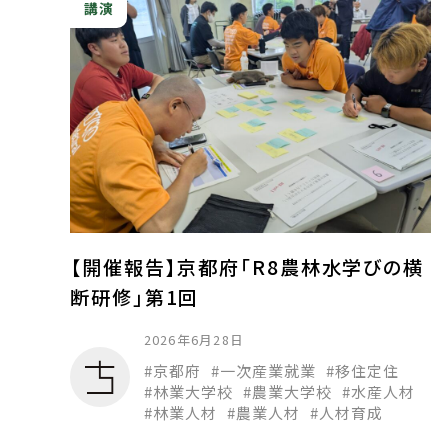
講演
【開催報告】京都府「R8農林水学びの横
断研修」第1回
2026年6月28日
京都府
一次産業就業
移住定住
林業大学校
農業大学校
水産人材
林業人材
農業人材
人材育成