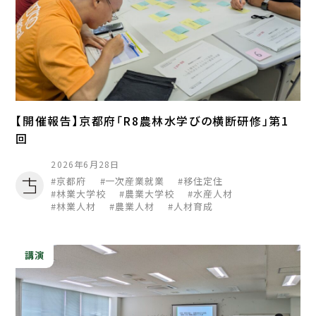
【開催報告】京都府「R8農林水学びの横断研修」第1
回
2026年6月28日
京都府
一次産業就業
移住定住
林業大学校
農業大学校
水産人材
林業人材
農業人材
人材育成
講演