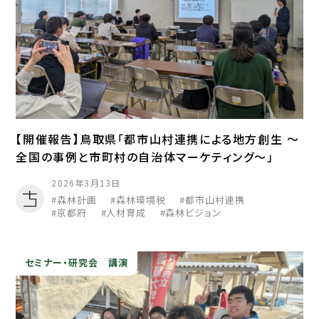
【開催報告】鳥取県「都市山村連携による地方創生 ～
全国の事例と市町村の自治体マーケティング～」
2026年3月13日
森林計画
森林環境税
都市山村連携
京都府
人材育成
森林ビジョン
セミナー・研究会
講演