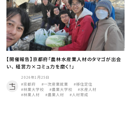
【開催報告】京都府「農林水産業人材のタマゴが出会
い、 経営力×コミュ力を磨く！」
2026年1月25日
京都府
一次産業就業
移住定住
林業大学校
農業大学校
水産人材
林業人材
農業人材
人材育成