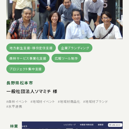
地方創生支援・移住定住支援
企業ブランディング
森林サービス事業化支援
広報ツール制作
プロジェクト集中支援
長野県松本市
一般社団法人ソマミチ 様
森林イベント
地域材イベント
地域材商品化
地域材ブランド
水平連携
林業