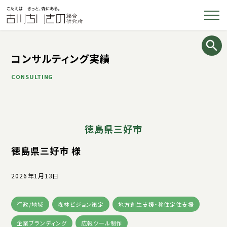
コンサルティング実績
CONSULTING
徳島県三好市
徳島県三好市 様
2026年1月13日
行政/地域
森林ビジョン策定
地方創生支援・移住定住支援
企業ブランディング
広報ツール制作