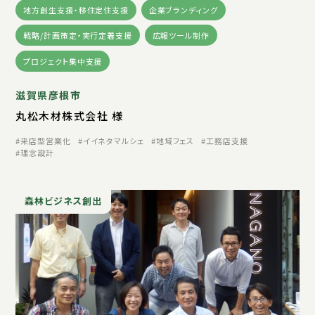
地方創生支援・移住定住支援
企業ブランディング
戦略/計画策定・実行定着支援
広報ツール制作
プロジェクト集中支援
滋賀県彦根市
丸松木材株式会社 様
来店型営業化
イイネタマルシェ
地域フェス
工務店支援
理念設計
森林ビジネス創出