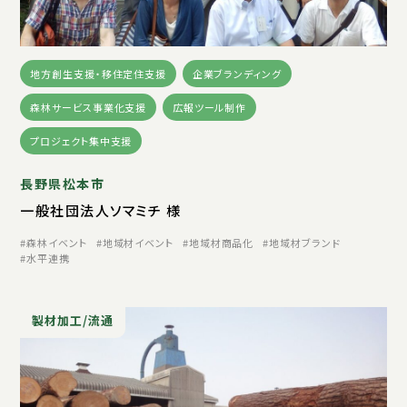
地方創生支援・移住定住支援
企業ブランディング
森林サービス事業化支援
広報ツール制作
プロジェクト集中支援
長野県松本市
一般社団法人ソマミチ 様
森林イベント
地域材イベント
地域材商品化
地域材ブランド
水平連携
製材加工/流通