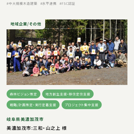
中大規模木造建築
水平連携
FSC認証
地域企業/その他
森林ビジョン策定
地方創生支援・移住定住支援
戦略/計画策定・実行定着支援
プロジェクト集中支援
岐阜県美濃加茂市
美濃加茂市:三和・山之上 様