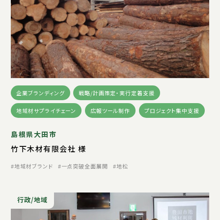
企業ブランディング
戦略/計画策定・実行定着支援
地域材サプライチェーン
広報ツール制作
プロジェクト集中支援
島根県大田市
竹下木材有限会社 様
地域材ブランド
一点突破全面展開
地松
行政/地域