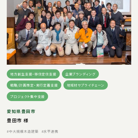
地方創生支援・移住定住支援
企業ブランディング
戦略/計画策定・実行定着支援
地域材サプライチェーン
プロジェクト集中支援
愛知県豊田市
豊田市 様
中大規模木造建築
水平連携