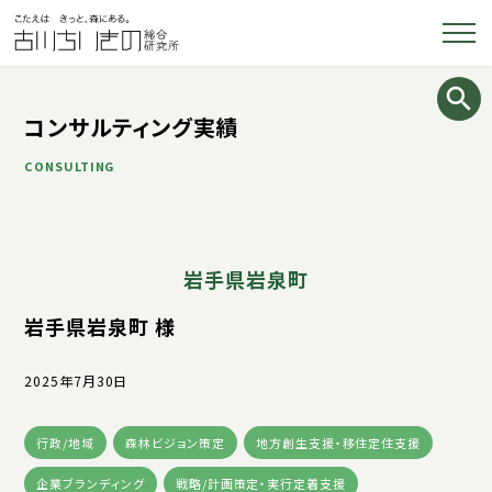
コンサルティング実績
CONSULTING
岩手県岩泉町
岩手県岩泉町 様
2025年7月30日
行政/地域
森林ビジョン策定
地方創生支援・移住定住支援
企業ブランディング
戦略/計画策定・実行定着支援