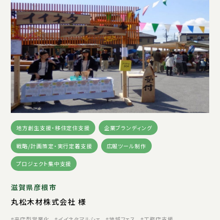
地方創生支援・移住定住支援
企業ブランディング
戦略/計画策定・実行定着支援
広報ツール制作
プロジェクト集中支援
滋賀県彦根市
丸松木材株式会社 様
来店型営業化
イイネタマルシェ
地域フェス
工務店支援