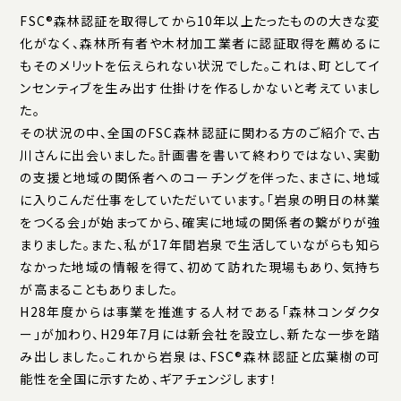
FSC®森林認証を取得してから10年以上たったものの大きな変
化がなく、森林所有者や木材加工業者に認証取得を薦めるに
もそのメリットを伝えられない状況でした。これは、町としてイ
ンセンティブを生み出す仕掛けを作るしかないと考えていまし
た。
その状況の中、全国のFSC森林認証に関わる方のご紹介で、古
川さんに出会いました。計画書を書いて終わりではない、実動
の支援と地域の関係者へのコーチングを伴った、まさに、地域
に入りこんだ仕事をしていただいています。「岩泉の明日の林業
をつくる会」が始まってから、確実に地域の関係者の繋がりが強
まりました。また、私が17年間岩泉で生活していながらも知ら
なかった地域の情報を得て、初めて訪れた現場もあり、気持ち
が高まることもありました。
H28年度からは事業を推進する人材である「森林コンダクタ
ー」が加わり、H29年7月には新会社を設立し、新たな一歩を踏
み出しました。これから岩泉は、FSC®森林認証と広葉樹の可
能性を全国に示すため、ギアチェンジします！