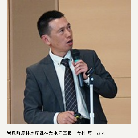
岩泉町農林水産課林業水産室長 今村 篤 さま