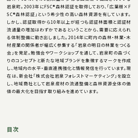
岩泉町。2003年にFSC®森林認証を取得しており、「広葉樹×F
SC®森林認証」という希少性の高い森林資源を有しています。
しかし、認証取得から10年以上が経つも認証林面積と認証材
流通量の増加はわずかであるということから、需要に応えられ
る体制整備に動き出しました。2014年に町内の森林・林業・木
材産業の関係者が幅広く参集する「岩泉の明日の林業をつくる
会」を発足。勉強会やワークショップを通して、岩泉町の森づく
りのコンセプトと新たな地域ブランドを象徴するマークを作成
し、地域内の水平・垂直連携強化と情報発信を行っています。現
在は、新会社「株式会社岩泉フォレストマーケティング」を設立
し、地域商社として岩泉産材の流通整備と森林資源全体の価
値の最大化を目指す取り組みを進めています。
目次