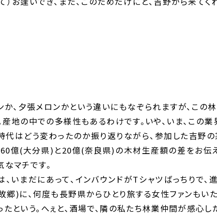
て）お逢いでき、また、このためだけにと、吉野から来てく
か、夕張メロンかという違いにもなぞられますが、この
。産地の中での多様性もあるわけです。いや、いま、この業
時代はどう変わったのか振り返りながら、参加した吉野
60億(大分県)と20億(奈良県)の木材生産額の差をお
気なマチです。
、いまだにあって、インバウンドがTシャツばっちりで、
故郷)に、何度も長野県からひとり旅する女性ファンもいた
ったという。へぇと、酒場で、隣の私たち林業仲間が感心した