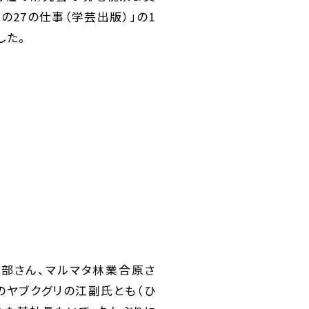
の27の仕事（学芸出版）」の1
した。
服部さん、マルマタ林業合原さ
のヤブクグリの江副氏とも（ひ